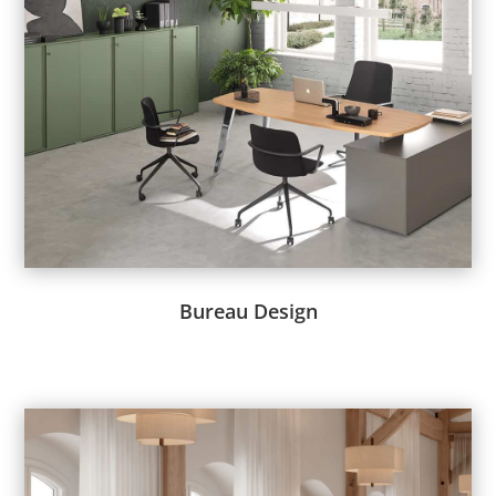
Vous rêvez d’un bureau design qui stimule la créativité et la
productivité ?
Un environnement de travail mal conçu peut affecter le bien-
être et la performance de vos employés.
Avec Arial Diffusion, habillez votre espace de travail de mobiliers
design, conçus et fabriqués en Europe pour un confort optimal.
Voir le catalogue ->
Bureau Design