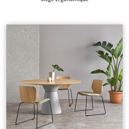
Enea
–
Inclass
Vous voulez ajouter une touche d’élégance et de durabilité à
votre bureau ?
Le choix du mobilier peut grandement influencer l’ambiance et
l’identité de votre entreprise.
Optez pour nos mobiliers et sièges en bois. Ils apportent un
charme naturel et une solidité attestée à votre environnement
de travail.
Voir le catalogue ->