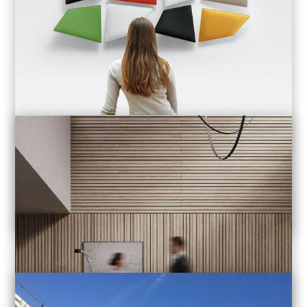
Vous travaillez dans un environnement bruyant qui perturbe
votre concentration et diminue votre productivité?
Le bruit excessif peut entraîner du stress, une fatigue auditive et
des erreurs inutiles.
Nos panneaux acoustiques réduisent considérablement les
nuisances sonores. Ils sont faciles à installer et apporteront une
nouvelle sérénité dans votre lieu de travail.
Voir le catalogue ->
Ces lattes acoustiques en bois sont des panneaux décoratifs et
->
Vidéo de Présentation
fonctionnels conçus pour améliorer le confort sonore des
espaces en réduisant la réverbération et les échos sur murs ou
plafonds intérieurs.
Leur design linéaire et modulable s’adapte aussi bien à une pose
horizontale que verticale tout en apportant une finition
Panneau Acoustique
esthétique personnalisable selon vos besoins.
Faciles à installer et durables, elles combinent absorption