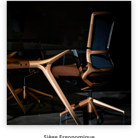
Actui
Votre espace de travail manque de confort, causant des douleurs
physiques à vos employés ?
Un siège de bureau non ergonomique peut entraîner des
problèmes de posture et réduire l’efficacité de votre personnel.
Nos sièges ergonomiques et orthopédiques, pensés pour
soutenir le corps, sont la solution pour un confort inégalé et une
meilleure productivité.
Site Actui ->
– Innovation table TALEN :
Vidéo de présentation Table Talent ->
Bureau Talent ->
Vidéo de présentation ->
Siège Ergonomique